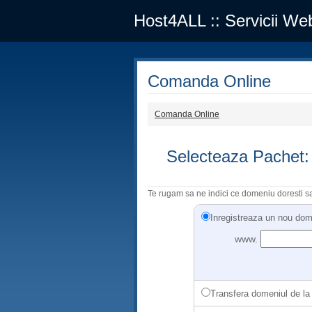
Host4ALL :: Servicii Web
Comanda Online
Comanda Online
Selecteaza Pachet:
Te rugam sa ne indici ce domeniu doresti sa 
Inregistreaza un nou do
www.
Transfera domeniul de la u