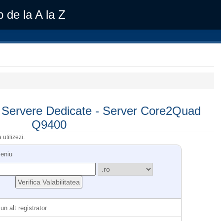
 de la A la Z
 Servere Dedicate - Server Core2Quad
Q9400
utilizezi.
meniu
n alt registrator