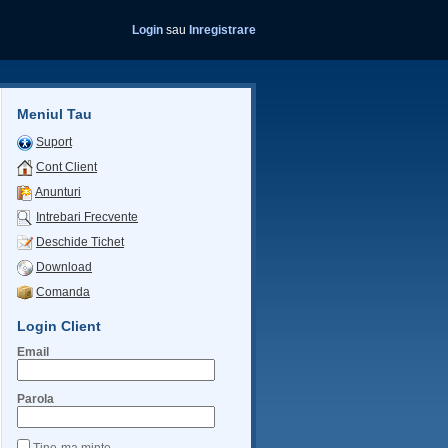
Login
sau
Inregistrare
Meniul Tau
Suport
Cont Client
Anunturi
Intrebari Frecvente
Deschide Tichet
Download
Comanda
Login Client
Email
Parola