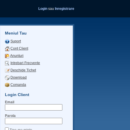
Login
sau
Inregistrare
Meniul Tau
Suport
Cont Client
Anunturi
Intrebari Frecvente
Deschide Tichet
Download
Comanda
Login Client
Email
Parola