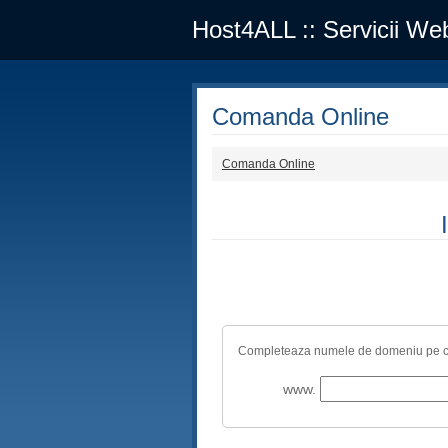
Host4ALL :: Servicii Web
Comanda Online
Comanda Online
Completeaza numele de domeniu pe care d
www.